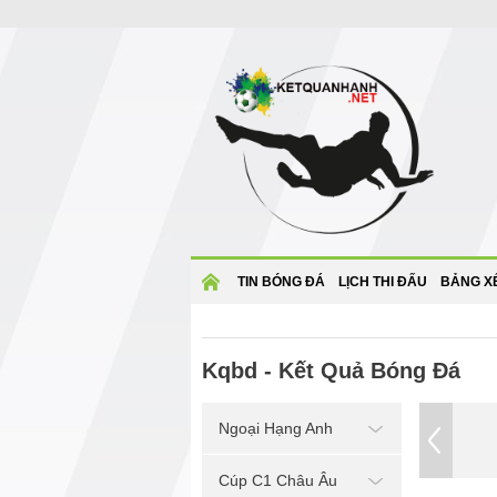
TRANG
TIN BÓNG ĐÁ
LỊCH THI ĐẤU
BẢNG X
CHỦ
Kqbd - Kết Quả Bóng Đá
Ngoại Hạng Anh
Cúp C1 Châu Âu