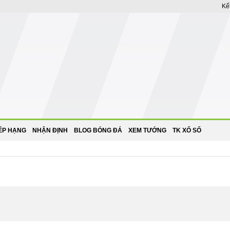
Kế
ẾP HẠNG
NHẬN ĐỊNH
BLOG BÓNG ĐÁ
XEM TƯỚNG
TK XỔ SỐ