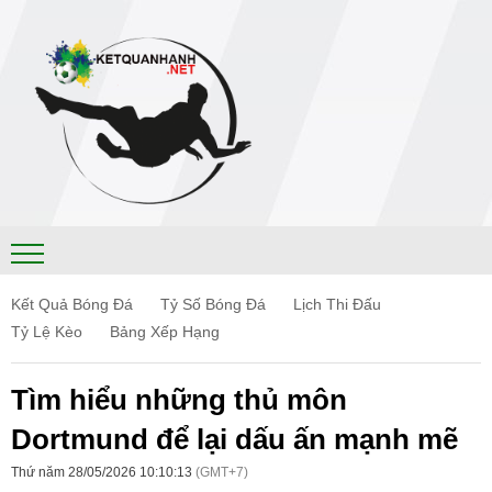
Kết Quả Bóng Đá
Tỷ Số Bóng Đá
Lịch Thi Đấu
Tỷ Lệ Kèo
Bảng Xếp Hạng
Tìm hiểu những thủ môn
Dortmund để lại dấu ấn mạnh mẽ
Thứ năm 28/05/2026 10:10:13
(GMT+7)