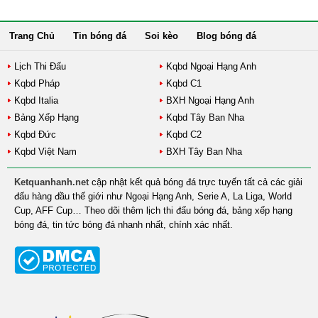
Trang Chủ
Tin bóng đá
Soi kèo
Blog bóng đá
Lịch Thi Đấu
Kqbd Ngoại Hạng Anh
Kqbd Pháp
Kqbd C1
Kqbd Italia
BXH Ngoại Hạng Anh
Bảng Xếp Hạng
Kqbd Tây Ban Nha
Kqbd Đức
Kqbd C2
Kqbd Việt Nam
BXH Tây Ban Nha
Ketquanhanh.net
cập nhật kết quả bóng đá trực tuyến tất cả các giải
đấu hàng đầu thế giới như Ngoại Hạng Anh, Serie A, La Liga, World
Cup, AFF Cup… Theo dõi thêm lịch thi đấu bóng đá, bảng xếp hạng
bóng đá, tin tức bóng đá nhanh nhất, chính xác nhất.