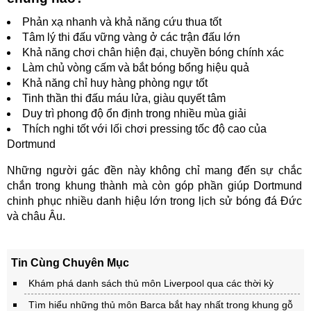
Phản xạ nhanh và khả năng cứu thua tốt
Tâm lý thi đấu vững vàng ở các trận đấu lớn
Khả năng chơi chân hiện đại, chuyền bóng chính xác
Làm chủ vòng cấm và bắt bóng bổng hiệu quả
Khả năng chỉ huy hàng phòng ngự tốt
Tinh thần thi đấu máu lửa, giàu quyết tâm
Duy trì phong độ ổn định trong nhiều mùa giải
Thích nghi tốt với lối chơi pressing tốc độ cao của
Dortmund
Những người gác đền này không chỉ mang đến sự chắc
chắn trong khung thành mà còn góp phần giúp Dortmund
chinh phục nhiều danh hiệu lớn trong lịch sử bóng đá Đức
và châu Âu.
Tin Cùng Chuyên Mục
Khám phá danh sách thủ môn Liverpool qua các thời kỳ
Tìm hiểu những thủ môn Barca bắt hay nhất trong khung gỗ