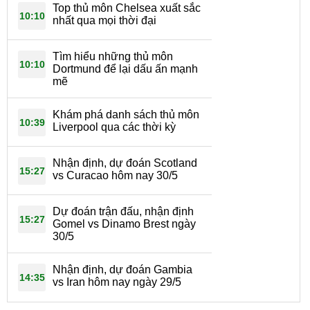
Top thủ môn Chelsea xuất sắc
10:10
nhất qua mọi thời đại
Tìm hiểu những thủ môn
10:10
Dortmund để lại dấu ấn mạnh
mẽ
Khám phá danh sách thủ môn
10:39
Liverpool qua các thời kỳ
Nhận định, dự đoán Scotland
15:27
vs Curacao hôm nay 30/5
Dự đoán trận đấu, nhận định
15:27
Gomel vs Dinamo Brest ngày
30/5
Nhận định, dự đoán Gambia
14:35
vs Iran hôm nay ngày 29/5