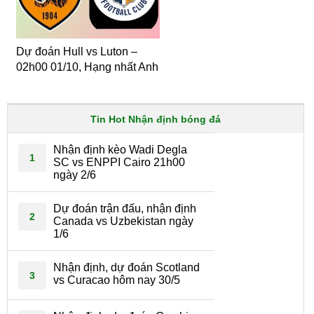
Dự đoán Hull vs Luton –
02h00 01/10, Hạng nhất Anh
Tin Hot Nhận định bóng đá
Nhận định kèo Wadi Degla
1
SC vs ENPPI Cairo 21h00
ngày 2/6
Dự đoán trận đấu, nhận định
2
Canada vs Uzbekistan ngày
1/6
Nhận định, dự đoán Scotland
3
vs Curacao hôm nay 30/5