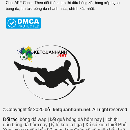
Cup, AFF Cup… Theo dõi thêm lịch thi đấu bóng đá, bảng xếp hạng
bóng đá, tin tức bóng đá nhanh nhất, chính xác nhất.
©Copyright từ 2020 bởi
ketquanhanh.net
. All right reserved
Đối tác:
bóng đá wap
|
kết quả bóng đá hôm nay
|
lịch thi
đấu bóng đá hôm nay
|
tỷ lệ kèo la liga
|
Xổ số kiến thiết Phú
Yên
|
xổ số miền bắc 90 ngày
|
dự đoán xổ số miền bắc
|
xổ