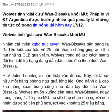
Thứ bảy 17/12/2022 16:44:18
(GMT+7)
Wolves tính ‘giải cứu’ Wan-Bissaka khỏi MU; Pháp lo vì
ĐT Argentina được hưởng nhiều quả penalty là những
tin tức có trong
tin bóng đá hôm nay
17/12.
Wolves tính ‘giải cứu’ Wan-Bissaka khỏi MU
Nhằm cải thiện
kqbd truc tuyen
, Wan-Bissaka sẵn sàng ra
đi. Tên tuổi của hậu vệ 25 tuổi nhanh chóng giúp anh thu
hút những CLB quan tâm. Wolves trong nỗ lực cách mạng
đội hình để trụ hạng đang dẫn đầu cuộc đua theo đuổi Wan-
Bissaka.
HLV Julen Lopetegui nhận thấy vấn đề của Bầy sói là sở
hữu một hàng phòng ngự quá lỏng lẻo. Ông đánh giá cao
khả năng xoạc bóng cũng như đấu tay đôi của Wan-
Bissaka. Wolves muốn xuống tiền mua Wan-Bissaka ngay
trong tháng 1. Từ phía MU, họ sẽ chấp nhận nhả người nếu
nhận được số tiền phù hợp, rơi vào khoảng 25 triệu bảng.