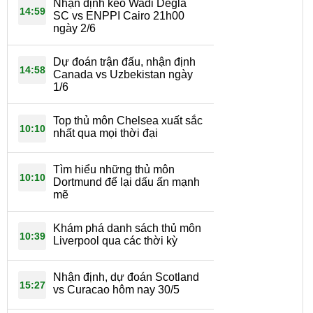
Nhận định kèo Wadi Degla
14:59
SC vs ENPPI Cairo 21h00
ngày 2/6
Dự đoán trận đấu, nhận định
14:58
Canada vs Uzbekistan ngày
1/6
Top thủ môn Chelsea xuất sắc
10:10
nhất qua mọi thời đại
Tìm hiểu những thủ môn
10:10
Dortmund để lại dấu ấn mạnh
mẽ
Khám phá danh sách thủ môn
10:39
Liverpool qua các thời kỳ
Nhận định, dự đoán Scotland
15:27
vs Curacao hôm nay 30/5