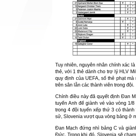
Tuy nhiên, nguyên nhân chính xác là 
thẻ, với 1 thẻ dành cho trợ lý HLV M
quy định của UEFA, số thẻ phạt mà 
trên sân lẫn các thành viên trong đội.
Chính điều này đã quyết định Đan M
tuyển Anh để giành vé vào vòng 1/8 
trong 4 đội tuyển xếp thứ 3 có thành
sử, Slovenia vượt qua vòng bảng ở
Đan Mạch đứng nhì bảng C và giành 
Đức. Trong khi đó, Slovenia sẽ chạm