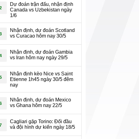
Dự đoán trận đấu, nhận định
2
Canada vs Uzbekistan ngày
1/6
Nhận định, dự đoán Scotland
3
vs Curacao hôm nay 30/5
Nhận định, dự đoán Gambia
4
vs Iran hôm nay ngày 29/5
Nhận định kèo Nice vs Saint
5
Etienne 1h45 ngày 30/5 đêm
nay
Nhận định, dự đoán Mexico
6
vs Ghana hôm nay 22/5
Cagliari gặp Torino: Đối đầu
7
và đội hình dự kiến ngày 18/5