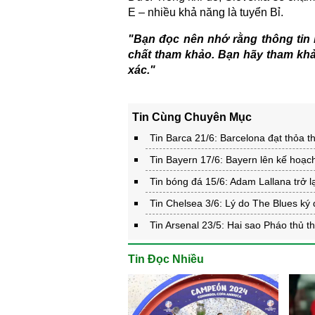
E – nhiều khả năng là tuyển Bỉ.
"Bạn đọc nên nhớ rằng thông tin b
chất tham khảo. Bạn hãy tham khả
xác."
Tin Cùng Chuyên Mục
Tin Barca 21/6: Barcelona đạt thỏa 
Tin Bayern 17/6: Bayern lên kế hoạch 
Tin bóng đá 15/6: Adam Lallana trở 
Tin Chelsea 3/6: Lý do The Blues ký
Tin Arsenal 23/5: Hai sao Pháo thủ 
Tin Đọc Nhiều