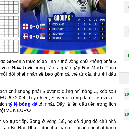
do Slovenia thực tế đã lĩnh 7 thẻ vàng chứ không phải 6
ilivoje Novakovic trong trận ra quân gặp Đan Mạch. Theo
mỗi đội phải nhận sẽ bao gồm cả thẻ từ cầu thủ thi đấu
ạch chứ không phải Slovenia đứng nhì bảng C, xếp sau
10
EURO 2024. Tuy nhiên, Slovenia cũng đã đi tiếp vì là 1
 tích
tỷ lệ bóng đá
tốt nhất. Đây là lần đầu tiên trong lịch
 một VCK EURO.
10
vé trực tiếp. Song ở vòng 1/8, họ sẽ đụng độ chủ nhà
 trán Bồ Đào Nha – đội nhất bảng F, hoặc đội nhất bảng