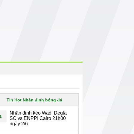
Tin Hot Nhận định bóng đá
Nhận định kèo Wadi Degla
1
SC vs ENPPI Cairo 21h00
ngày 2/6