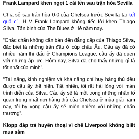
Frank Lampard khen ngợi 1 cái tên sau trận hòa Sevilla
Chia sẻ sau trận hòa 0-0 của Chelsea trước Sevilla tại
kết
quả c1
, HLV Frank Lampard không tiếc lời khen Thiago
Silva. Tân binh của The Blues ở Hè năm nay.
“Chắc chắn không cần bàn đến đẳng cấp của Thiago Silva,
đặc biệt là những trận đấu ở cúp châu Âu. Cậu ấy đã có
nhiều năm thi đấu ở Champions League, cậu ấy đã quen
với những áp lực. Hôm nay, Silva đã cho thấy những gì là
tốt nhất của mình”.
“Tài năng, kinh nghiệm và khả năng chỉ huy hàng thủ đều
được cậu ấy thể hiện. Tất nhiên, tôi rất hài lòng với màn
trình diễn của Silva. Cậu ấy sẽ là một trong những nhân tố
quan trọng nhất nơi hàng thủ của Chelsea ở mùa giải năm
nay, tôi hy vọng cậu ấy sẽ miễn nhiễm với những chấn
thương”.
Klopp đáp trả huyền thoại vì chê Liverpool không biết
mua sắm