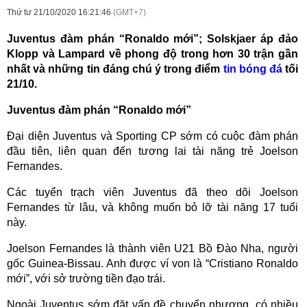
Thứ tư 21/10/2020 16:21:46
(GMT+7)
Juventus đàm phán “Ronaldo mới”; Solskjaer áp đảo
Klopp và Lampard về phong độ trong hơn 30 trận gần
nhất và những tin đáng chú ý trong điểm
tin bóng đá
tối
21/10.
Juventus đàm phán “Ronaldo mới”
Đại diện Juventus và Sporting CP sớm có cuộc đàm phán
đầu tiên, liên quan đến tương lai tài năng trẻ Joelson
Fernandes.
Các tuyển trạch viên Juventus đã theo dõi Joelson
Fernandes từ lâu, và không muốn bỏ lỡ tài năng 17 tuổi
này.
Joelson Fernandes là thành viên U21 Bồ Đào Nha, người
gốc Guinea-Bissau. Anh được ví von là “Cristiano Ronaldo
mới”, với sở trường tiền đạo trái.
Ngoài Juventus sớm đặt vấn đề chuyển nhượng, có nhiều