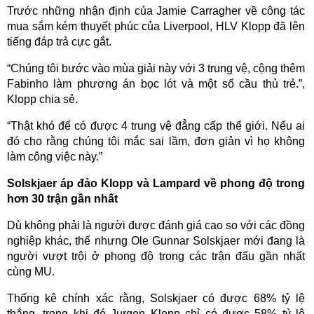
Trước những nhận định của Jamie Carragher về công tác
mua sắm kém thuyết phúc của Liverpool, HLV Klopp đã lên
tiếng đáp trả cực gắt.
“Chúng tôi bước vào mùa giải này với 3 trung vệ, cộng thêm
Fabinho làm phương án bọc lót và một số cầu thủ trẻ.”,
Klopp chia sẻ.
“Thật khó để có được 4 trung vệ đẳng cấp thế giới. Nếu ai
đó cho rằng chúng tôi mắc sai lầm, đơn giản vì họ không
làm công việc này.”
Solskjaer áp đảo Klopp và Lampard về phong độ trong
hơn 30 trận gần nhất
Dù không phải là người được đánh giá cao so với các đồng
nghiệp khác, thế nhưng Ole Gunnar Solskjaer mới đang là
người vượt trội ở phong độ trong các trận đấu gần nhất
cùng MU.
Thống kê chính xác rằng, Solskjaer có được 68% tỷ lệ
thắng, trong khi đó Jurgen Klopp chỉ có được 58% tỷ lệ