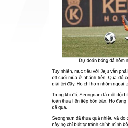
Dự đoán bóng đá hôm n
Tuy nhiên, mục tiêu với Jeju vẫn phải
off cuối mùa ở nhánh trên. Qua đó
giải tới đây. Họ chỉ hơn nhóm ngoài to
Trong khi đó, Seongnam là một đội bó
toàn thua liên tiếp bốn trận. Họ đa
đã qua.
Seongnam đã thua quá nhiều và do đó
này họ chỉ biết tự tránh chính mình b