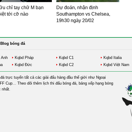
ữu chỉ tay chữ M bạn
Dự đoán, nhận định
iệt tới cỡ nào
Southampton vs Chelsea,
19h30 ngày 20/02
Blog bóng đá
 Anh
Kqbd Pháp
Kqbd C1
Kqbd Italia
ha
Kqbd Đức
Kqbd C2
Kqbd Việt Nam
đá trực tuyến tất cả các giải đấu hàng đầu thế giới như Ngoại
AFF Cup… Theo dõi thêm lịch thi đấu bóng đá, bảng xếp hạng bóng
 nhất.