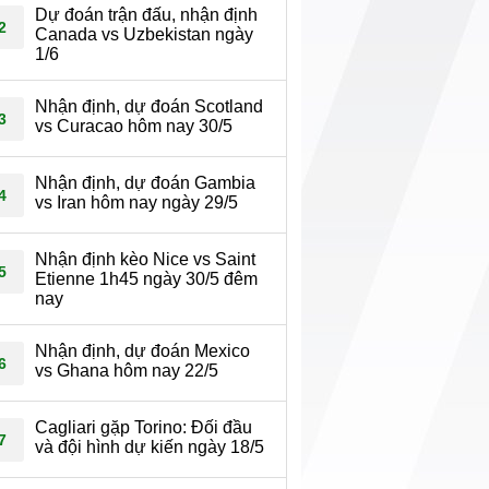
Dự đoán trận đấu, nhận định
2
Canada vs Uzbekistan ngày
1/6
Nhận định, dự đoán Scotland
3
vs Curacao hôm nay 30/5
Nhận định, dự đoán Gambia
4
vs Iran hôm nay ngày 29/5
Nhận định kèo Nice vs Saint
5
Etienne 1h45 ngày 30/5 đêm
nay
Nhận định, dự đoán Mexico
6
vs Ghana hôm nay 22/5
Cagliari gặp Torino: Đối đầu
7
và đội hình dự kiến ngày 18/5