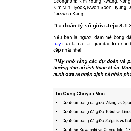
Seongnam: Kim Young Kwang, Kang E
Kim Min Hyeok, Kwon Soon Hyung, Ji-
Jae-woo Kang
Dự đoán tỷ số giữa Jeju 3-
Nếu bạn là người đam mê bóng đá
nay
của tất cả các giải đấu lớn nhỏ 
cập nhật nhé!
"Hãy nhớ rằng các dự đoán và phâ
hướng dẫn có tính tham khảo. Mong
mình đưa ra nhận định cá nhân ph
Tin Cùng Chuyên Mục
Dự đoán bóng đá giữa Viking vs Spa
Dự đoán bóng đá giữa Tobol vs Linc
Dự đoán bóng đá giữa Zalgiris vs Ba
Dự đoán Kawasaki vs Consadole, 17