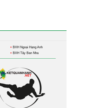
BXH Ngoại Hạng Anh
BXH Tây Ban Nha