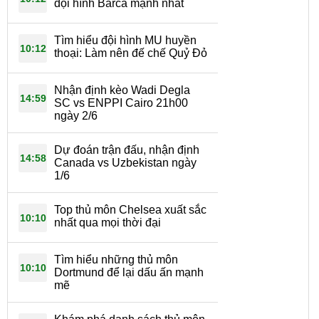
đội hình Barca mạnh nhất
Tìm hiểu đội hình MU huyền
10:12
thoại: Làm nên đế chế Quỷ Đỏ
Nhận định kèo Wadi Degla
14:59
SC vs ENPPI Cairo 21h00
ngày 2/6
Dự đoán trận đấu, nhận định
14:58
Canada vs Uzbekistan ngày
1/6
Top thủ môn Chelsea xuất sắc
10:10
nhất qua mọi thời đại
Tìm hiểu những thủ môn
10:10
Dortmund để lại dấu ấn mạnh
mẽ