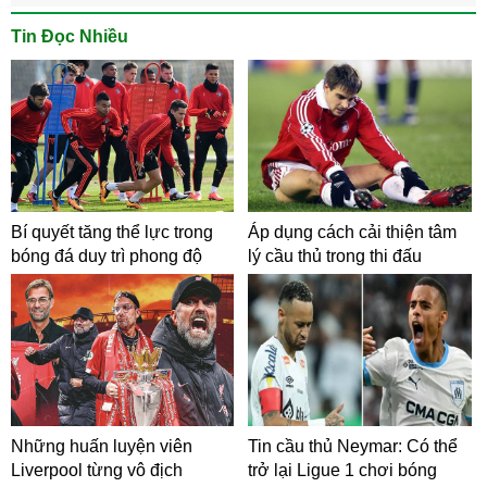
Tin Đọc Nhiều
Bí quyết tăng thể lực trong
Áp dụng cách cải thiện tâm
bóng đá duy trì phong độ
lý cầu thủ trong thi đấu
Những huấn luyện viên
Tin cầu thủ Neymar: Có thể
Liverpool từng vô địch
trở lại Ligue 1 chơi bóng