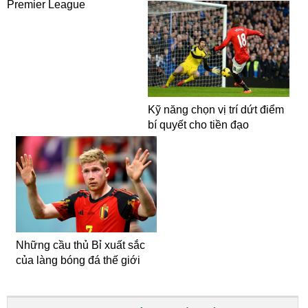
Premier League
Kỹ năng chọn vị trí dứt điểm
bí quyết cho tiền đạo
Những cầu thủ Bỉ xuất sắc
của làng bóng đá thế giới