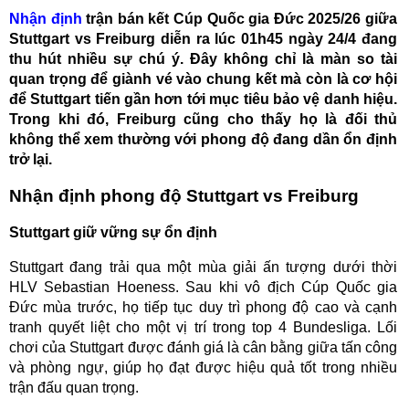
Nhận định
trận bán kết Cúp Quốc gia Đức 2025/26 giữa
Stuttgart vs Freiburg diễn ra lúc 01h45 ngày 24/4 đang
thu hút nhiều sự chú ý. Đây không chỉ là màn so tài
quan trọng để giành vé vào chung kết mà còn là cơ hội
để Stuttgart tiến gần hơn tới mục tiêu bảo vệ danh hiệu.
Trong khi đó, Freiburg cũng cho thấy họ là đối thủ
không thể xem thường với phong độ đang dần ổn định
trở lại.
Nhận định phong độ Stuttgart vs Freiburg
Stuttgart giữ vững sự ổn định
Stuttgart đang trải qua một mùa giải ấn tượng dưới thời
HLV Sebastian Hoeness. Sau khi vô địch Cúp Quốc gia
Đức mùa trước, họ tiếp tục duy trì phong độ cao và cạnh
tranh quyết liệt cho một vị trí trong top 4 Bundesliga. Lối
chơi của Stuttgart được đánh giá là cân bằng giữa tấn công
và phòng ngự, giúp họ đạt được hiệu quả tốt trong nhiều
trận đấu quan trọng.