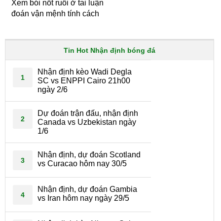
Xem bói nốt ruồi ở tai luận
đoán vận mệnh tính cách
Tin Hot Nhận định bóng đá
Nhận định kèo Wadi Degla
1
SC vs ENPPI Cairo 21h00
ngày 2/6
Dự đoán trận đấu, nhận định
2
Canada vs Uzbekistan ngày
1/6
Nhận định, dự đoán Scotland
3
vs Curacao hôm nay 30/5
Nhận định, dự đoán Gambia
4
vs Iran hôm nay ngày 29/5