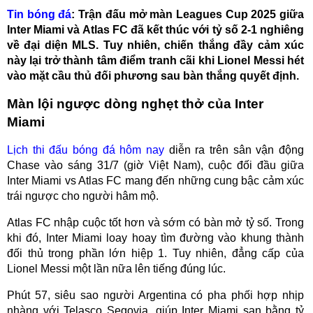
Tin bóng đá
: Trận đấu mở màn Leagues Cup 2025 giữa
Inter Miami và Atlas FC đã kết thúc với tỷ số 2-1 nghiêng
về đại diện MLS. Tuy nhiên, chiến thắng đầy cảm xúc
này lại trở thành tâm điểm tranh cãi khi Lionel Messi hét
vào mặt cầu thủ đối phương sau bàn thắng quyết định.
Màn lội ngược dòng nghẹt thở của Inter
Miami
Lịch thi đấu bóng đá hôm nay
diễn ra trên sân vận động
Chase vào sáng 31/7 (giờ Việt Nam), cuộc đối đầu giữa
Inter Miami vs Atlas FC mang đến những cung bậc cảm xúc
trái ngược cho người hâm mộ.
Atlas FC nhập cuộc tốt hơn và sớm có bàn mở tỷ số. Trong
khi đó, Inter Miami loay hoay tìm đường vào khung thành
đối thủ trong phần lớn hiệp 1. Tuy nhiên, đẳng cấp của
Lionel Messi một lần nữa lên tiếng đúng lúc.
Phút 57, siêu sao người Argentina có pha phối hợp nhịp
nhàng với Telasco Segovia, giúp Inter Miami san bằng tỷ