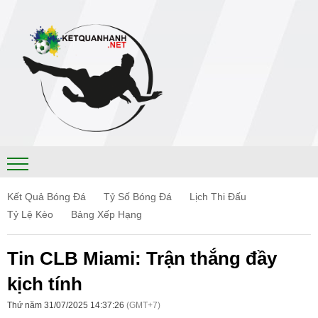
Kết Quả Bóng Đá
Tỷ Số Bóng Đá
Lịch Thi Đấu
Tỷ Lệ Kèo
Bảng Xếp Hạng
Tin CLB Miami: Trận thắng đầy
kịch tính
Thứ năm 31/07/2025 14:37:26
(GMT+7)