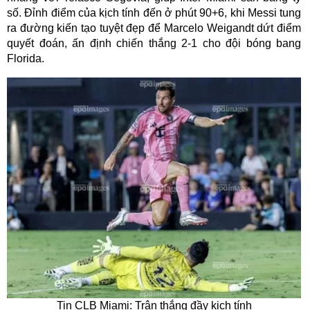
số. Đỉnh điểm của kịch tính đến ở phút 90+6, khi Messi tung
ra đường kiến tạo tuyệt đẹp để Marcelo Weigandt dứt điểm
quyết đoán, ấn định chiến thắng 2-1 cho đội bóng bang
Florida.
Tin CLB Miami: Trận thắng đầy kịch tính