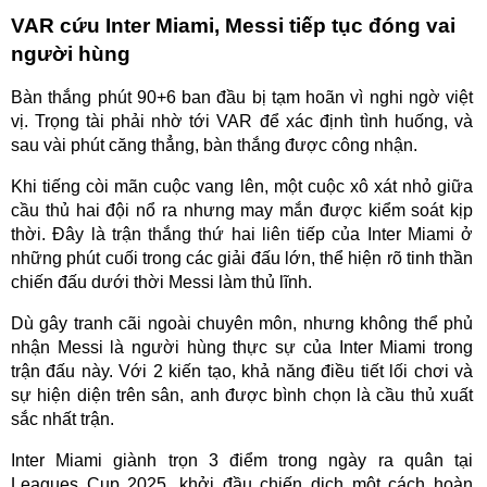
VAR cứu Inter Miami, Messi tiếp tục đóng vai
người hùng
Bàn thắng phút 90+6 ban đầu bị tạm hoãn vì nghi ngờ việt
vị. Trọng tài phải nhờ tới VAR để xác định tình huống, và
sau vài phút căng thẳng, bàn thắng được công nhận.
Khi tiếng còi mãn cuộc vang lên, một cuộc xô xát nhỏ giữa
cầu thủ hai đội nổ ra nhưng may mắn được kiểm soát kịp
thời. Đây là trận thắng thứ hai liên tiếp của Inter Miami ở
những phút cuối trong các giải đấu lớn, thể hiện rõ tinh thần
chiến đấu dưới thời Messi làm thủ lĩnh.
Dù gây tranh cãi ngoài chuyên môn, nhưng không thể phủ
nhận Messi là người hùng thực sự của Inter Miami trong
trận đấu này. Với 2 kiến tạo, khả năng điều tiết lối chơi và
sự hiện diện trên sân, anh được bình chọn là cầu thủ xuất
sắc nhất trận.
Inter Miami giành trọn 3 điểm trong ngày ra quân tại
Leagues Cup 2025, khởi đầu chiến dịch một cách hoàn