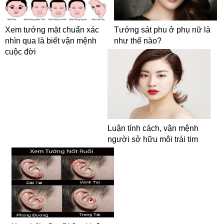
Xem tướng mặt chuẩn xác
Tướng sát phu ở phụ nữ là
nhìn qua là biết vận mệnh
như thế nào?
cuộc đời
Luận tính cách, vận mệnh
người sở hữu môi trái tim