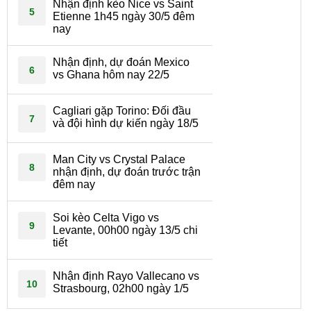
Nhận định kèo Nice vs Saint
5
Etienne 1h45 ngày 30/5 đêm
nay
Nhận định, dự đoán Mexico
6
vs Ghana hôm nay 22/5
Cagliari gặp Torino: Đối đầu
7
và đội hình dự kiến ngày 18/5
Man City vs Crystal Palace
8
nhận định, dự đoán trước trận
đêm nay
Soi kèo Celta Vigo vs
9
Levante, 00h00 ngày 13/5 chi
tiết
Nhận định Rayo Vallecano vs
10
Strasbourg, 02h00 ngày 1/5