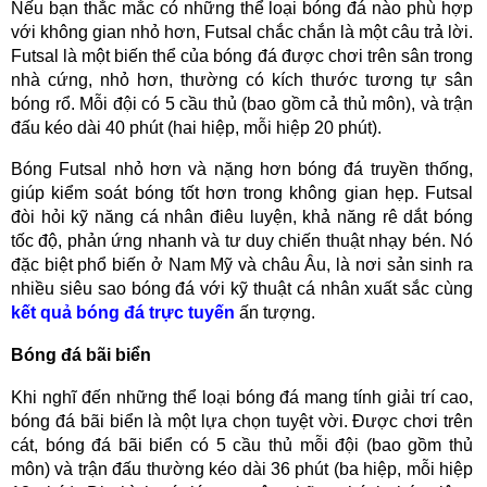
Nếu bạn thắc mắc có những thể loại bóng đá nào phù hợp
với không gian nhỏ hơn, Futsal chắc chắn là một câu trả lời.
Futsal là một biến thể của bóng đá được chơi trên sân trong
nhà cứng, nhỏ hơn, thường có kích thước tương tự sân
bóng rổ. Mỗi đội có 5 cầu thủ (bao gồm cả thủ môn), và trận
đấu kéo dài 40 phút (hai hiệp, mỗi hiệp 20 phút).
Bóng Futsal nhỏ hơn và nặng hơn bóng đá truyền thống,
giúp kiểm soát bóng tốt hơn trong không gian hẹp. Futsal
đòi hỏi kỹ năng cá nhân điêu luyện, khả năng rê dắt bóng
tốc độ, phản ứng nhanh và tư duy chiến thuật nhạy bén. Nó
đặc biệt phổ biến ở Nam Mỹ và châu Âu, là nơi sản sinh ra
nhiều siêu sao bóng đá với kỹ thuật cá nhân xuất sắc cùng
kết quả bóng đá trực tuyến
ấn tượng.
Bóng đá bãi biển
Khi nghĩ đến những thể loại bóng đá mang tính giải trí cao,
bóng đá bãi biển là một lựa chọn tuyệt vời. Được chơi trên
cát, bóng đá bãi biển có 5 cầu thủ mỗi đội (bao gồm thủ
môn) và trận đấu thường kéo dài 36 phút (ba hiệp, mỗi hiệp