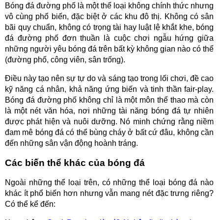
Bóng đá đường phố là một thể loại không chính thức nhưng
vô cùng phổ biến, đặc biệt ở các khu đô thị. Không có sân
bãi quy chuẩn, không có trọng tài hay luật lệ khắt khe, bóng
đá đường phố đơn thuần là cuộc chơi ngẫu hứng giữa
những người yêu bóng đá trên bất kỳ không gian nào có thể
(đường phố, công viên, sân trống).
Điều này tạo nên sự tự do và sáng tạo trong lối chơi, đề cao
kỹ năng cá nhân, khả năng ứng biến và tinh thần fair-play.
Bóng đá đường phố không chỉ là một môn thể thao mà còn
là một nét văn hóa, nơi những tài năng bóng đá tự nhiên
được phát hiện và nuôi dưỡng. Nó minh chứng rằng niềm
đam mê bóng đá có thể bùng cháy ở bất cứ đâu, không cần
đến những sân vận động hoành tráng.
Các biến thể khác của bóng đá
Ngoài những thể loại trên, có những thể loại bóng đá nào
khác ít phổ biến hơn nhưng vẫn mang nét đặc trưng riêng?
Có thể kể đến: