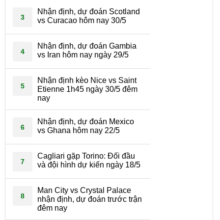
Nhận định, dự đoán Scotland
3
vs Curacao hôm nay 30/5
Nhận định, dự đoán Gambia
4
vs Iran hôm nay ngày 29/5
Nhận định kèo Nice vs Saint
5
Etienne 1h45 ngày 30/5 đêm
nay
Nhận định, dự đoán Mexico
6
vs Ghana hôm nay 22/5
Cagliari gặp Torino: Đối đầu
7
và đội hình dự kiến ngày 18/5
Man City vs Crystal Palace
8
nhận định, dự đoán trước trận
đêm nay