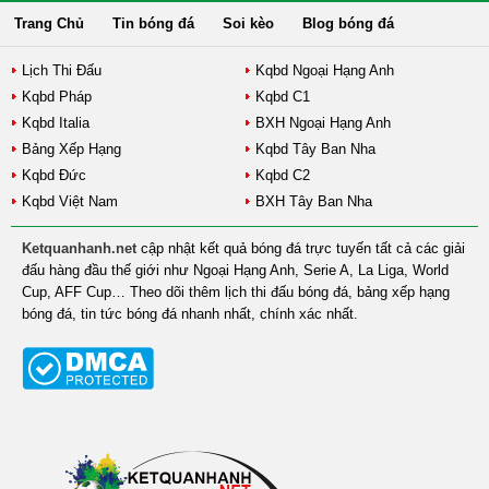
Trang Chủ
Tin bóng đá
Soi kèo
Blog bóng đá
Lịch Thi Đấu
Kqbd Ngoại Hạng Anh
Kqbd Pháp
Kqbd C1
Kqbd Italia
BXH Ngoại Hạng Anh
Bảng Xếp Hạng
Kqbd Tây Ban Nha
Kqbd Đức
Kqbd C2
Kqbd Việt Nam
BXH Tây Ban Nha
Ketquanhanh.net
cập nhật kết quả bóng đá trực tuyến tất cả các giải
đấu hàng đầu thế giới như Ngoại Hạng Anh, Serie A, La Liga, World
Cup, AFF Cup… Theo dõi thêm lịch thi đấu bóng đá, bảng xếp hạng
bóng đá, tin tức bóng đá nhanh nhất, chính xác nhất.