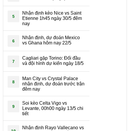
Nhận định kèo Nice vs Saint
5
Etienne 1h45 ngày 30/5 đêm
nay
Nhận định, dự đoán Mexico
6
vs Ghana hôm nay 22/5
Cagliari gặp Torino: Đối đầu
7
và đội hình dự kiến ngày 18/5
Man City vs Crystal Palace
8
nhận định, dự đoán trước trận
đêm nay
Soi kèo Celta Vigo vs
9
Levante, 00h00 ngày 13/5 chi
tiết
Nhận định Rayo Vallecano vs
10