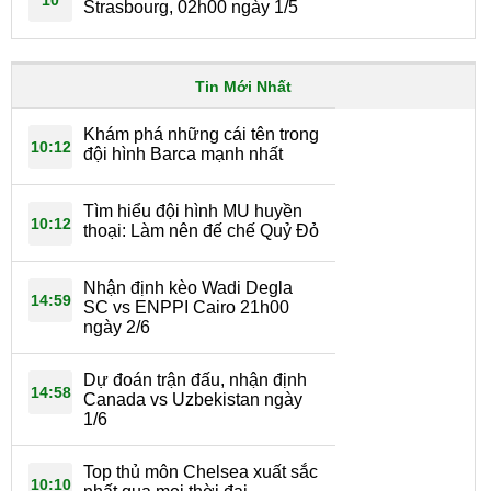
Strasbourg, 02h00 ngày 1/5
Tin Mới Nhất
Khám phá những cái tên trong
10:12
đội hình Barca mạnh nhất
Tìm hiểu đội hình MU huyền
10:12
thoại: Làm nên đế chế Quỷ Đỏ
Nhận định kèo Wadi Degla
14:59
SC vs ENPPI Cairo 21h00
ngày 2/6
Dự đoán trận đấu, nhận định
14:58
Canada vs Uzbekistan ngày
1/6
Top thủ môn Chelsea xuất sắc
10:10