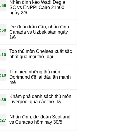
Nhận định kèo Wadi Degla
:59
SC vs ENPPI Cairo 21h00
ngày 2/6
Dự đoán trận đấu, nhận định
:58
Canada vs Uzbekistan ngày
1/6
Top thủ môn Chelsea xuất sắc
:10
nhất qua mọi thời đại
Tìm hiểu những thủ môn
:10
Dortmund để lại dấu ấn mạnh
mẽ
Khám phá danh sách thủ môn
:39
Liverpool qua các thời kỳ
Nhận định, dự đoán Scotland
:27
vs Curacao hôm nay 30/5