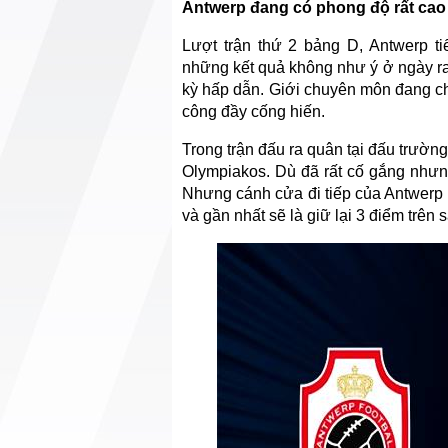
Antwerp đang có phong độ rất cao 
Lượt trận thứ 2 bảng D, Antwerp tiế
những kết quả không như ý ở ngày ra
kỳ hấp dẫn. Giới chuyên môn đang chờ
công đầy cống hiến.
Trong trận đấu ra quân tại đấu trườn
Olympiakos. Dù đã rất cố gắng nhưng đa
Nhưng cánh cửa đi tiếp của Antwerp vâ
và gần nhất sẽ là giữ lại 3 điểm trê