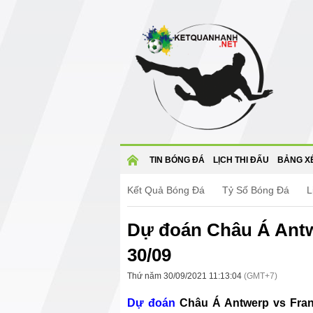
TRANG
TIN BÓNG ĐÁ
LỊCH THI ĐẤU
BẢNG X
CHỦ
Kết Quả Bóng Đá
Tỷ Số Bóng Đá
L
Dự đoán Châu Á Antwe
30/09
Thứ năm 30/09/2021 11:13:04
(GMT+7)
Dự đoán
Châu Á Antwerp vs Fran