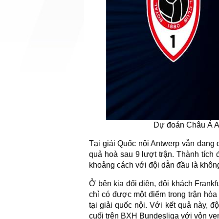
Dự đoán Châu Á An
Tại giải Quốc nội Antwerp vẫn đang du
quả hoà sau 9 lượt trận. Thành tích 
khoảng cách với đội dẫn đầu là khôn
Ở bên kia đối diện, đội khách Frankfu
chỉ có được một điểm trong trận hòa
tại giải quốc nội. Với kết quả này,
cuối trên BXH Bundesliga với vỏn v