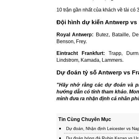
10 trận gần nhất của khách về tài có
Đội hình dự kiến Antwerp vs 
Royal Antwerp:
Butez, Bataille, De
Benson, Frey.
Eintracht Frankfurt:
Trapp, Durm, 
Lindstrom, Kamada, Lammers.
Dự đoán tỷ số Antwerp vs Fra
"Hãy nhớ rằng các dự đoán và phâ
hướng dẫn có tính tham khảo. Mong
mình đưa ra nhận định cá nhân ph
Tin Cùng Chuyên Mục
Dự đoán, Nhận định Leicester vs Nap
Dự đoán bóng đá Rubin Kazan vs Ura