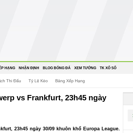
ẾP HẠNG
NHẬN ĐỊNH
BLOG BÓNG ĐÁ
XEM TƯỚNG
TK XỔ SỐ
ịch Thi Đấu
Tỷ Lệ Kèo
Bảng Xếp Hạng
rp vs Frankfurt, 23h45 ngày
kfurt, 23h45 ngày 30/09 khuôn khổ Europa League.