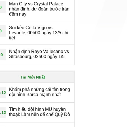
Man City vs Crystal Palace
8
nhận định, dự đoán trước trận
đêm nay
Soi kèo Celta Vigo vs
9
Levante, 00h00 ngày 13/5 chi
tiết
Nhận định Rayo Vallecano vs
10
Strasbourg, 02h00 ngày 1/5
Tin Mới Nhất
Khám phá những cái tên trong
:12
đội hình Barca mạnh nhất
Tìm hiểu đội hình MU huyền
:12
thoại: Làm nên đế chế Quỷ Đỏ