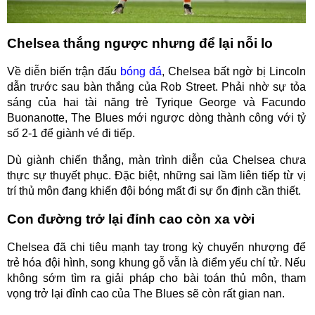
Chelsea thắng ngược nhưng để lại nỗi lo
Về diễn biến trận đấu
bóng đá
, Chelsea bất ngờ bị Lincoln
dẫn trước sau bàn thắng của Rob Street. Phải nhờ sự tỏa
sáng của hai tài năng trẻ Tyrique George và Facundo
Buonanotte, The Blues mới ngược dòng thành công với tỷ
số 2-1 để giành vé đi tiếp.
Dù giành chiến thắng, màn trình diễn của Chelsea chưa
thực sự thuyết phục. Đặc biệt, những sai lầm liên tiếp từ vị
trí thủ môn đang khiến đội bóng mất đi sự ổn định cần thiết.
Con đường trở lại đỉnh cao còn xa vời
Chelsea đã chi tiêu mạnh tay trong kỳ chuyển nhượng để
trẻ hóa đội hình, song khung gỗ vẫn là điểm yếu chí tử. Nếu
không sớm tìm ra giải pháp cho bài toán thủ môn, tham
vọng trở lại đỉnh cao của The Blues sẽ còn rất gian nan.