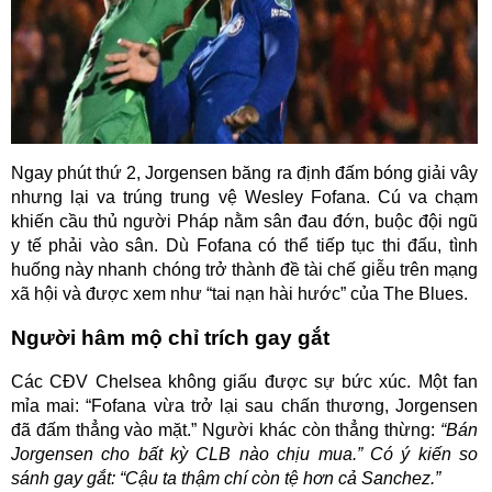
Ngay phút thứ 2, Jorgensen băng ra định đấm bóng giải vây
nhưng lại va trúng trung vệ Wesley Fofana. Cú va chạm
khiến cầu thủ người Pháp nằm sân đau đớn, buộc đội ngũ
y tế phải vào sân. Dù Fofana có thể tiếp tục thi đấu, tình
huống này nhanh chóng trở thành đề tài chế giễu trên mạng
xã hội và được xem như “tai nạn hài hước” của The Blues.
Người hâm mộ chỉ trích gay gắt
Các CĐV Chelsea không giấu được sự bức xúc. Một fan
mỉa mai: “Fofana vừa trở lại sau chấn thương, Jorgensen
đã đấm thẳng vào mặt.” Người khác còn thẳng thừng:
“Bán
Jorgensen cho bất kỳ CLB nào chịu mua.” Có ý kiến so
sánh gay gắt: “Cậu ta thậm chí còn tệ hơn cả Sanchez.”