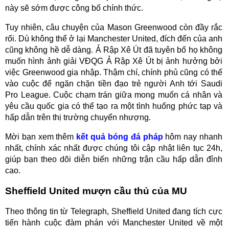
này sẽ sớm được công bố chính thức.
Tuy nhiên, câu chuyện của Mason Greenwood còn đầy rắc
rối. Dù không thể ở lại Manchester United, đích đến của anh
cũng không hề dễ dàng. Ả Rập Xê Út đã tuyên bố họ không
muốn hình ảnh giải VĐQG Ả Rập Xê Út bị ảnh hưởng bởi
việc Greenwood gia nhập. Thậm chí, chính phủ cũng có thể
vào cuộc để ngăn chặn tiền đạo trẻ người Anh tới Saudi
Pro League. Cuộc chạm trán giữa mong muốn cá nhân và
yêu cầu quốc gia có thể tạo ra một tình huống phức tạp và
hấp dẫn trên thị trường chuyển nhượng.
Mời bạn xem thêm
kết quả bóng đá pháp
hôm nay nhanh
nhất, chính xác nhất được chúng tôi cập nhật liên tục 24h,
giúp bạn theo dõi diễn biến những trận cầu hấp dẫn đỉnh
cao.
Sheffield United mượn cầu thủ của MU
Theo thông tin từ Telegraph, Sheffield United đang tích cực
tiến hành cuộc đàm phán với Manchester United về một