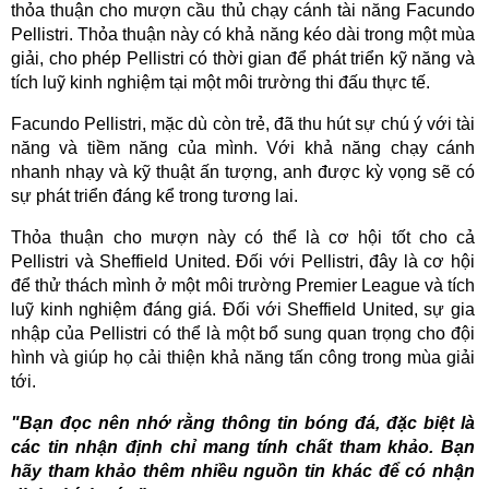
thỏa thuận cho mượn cầu thủ chạy cánh tài năng Facundo
Pellistri. Thỏa thuận này có khả năng kéo dài trong một mùa
giải, cho phép Pellistri có thời gian để phát triển kỹ năng và
tích luỹ kinh nghiệm tại một môi trường thi đấu thực tế.
Facundo Pellistri, mặc dù còn trẻ, đã thu hút sự chú ý với tài
năng và tiềm năng của mình. Với khả năng chạy cánh
nhanh nhạy và kỹ thuật ấn tượng, anh được kỳ vọng sẽ có
sự phát triển đáng kể trong tương lai.
Thỏa thuận cho mượn này có thể là cơ hội tốt cho cả
Pellistri và Sheffield United. Đối với Pellistri, đây là cơ hội
để thử thách mình ở một môi trường Premier League và tích
luỹ kinh nghiệm đáng giá. Đối với Sheffield United, sự gia
nhập của Pellistri có thể là một bổ sung quan trọng cho đội
hình và giúp họ cải thiện khả năng tấn công trong mùa giải
tới.
"Bạn đọc nên nhớ rằng thông tin bóng đá, đặc biệt là
các tin nhận định chỉ mang tính chất tham khảo. Bạn
hãy tham khảo thêm nhiều nguồn tin khác để có nhận