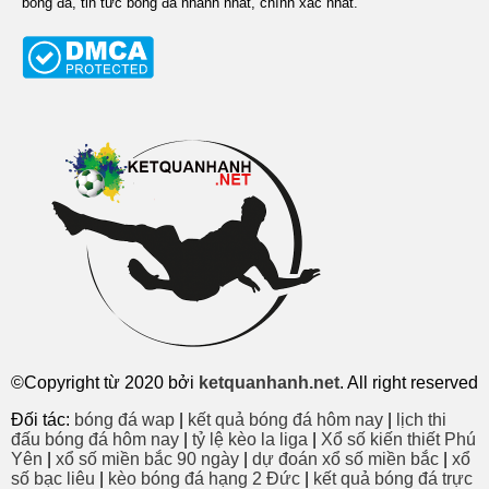
bóng đá, tin tức bóng đá nhanh nhất, chính xác nhất.
©Copyright từ 2020 bởi
ketquanhanh.net
. All right reserved
Đối tác:
bóng đá wap
|
kết quả bóng đá hôm nay
|
lịch thi
đấu bóng đá hôm nay
|
tỷ lệ kèo la liga
|
Xổ số kiến thiết Phú
Yên
|
xổ số miền bắc 90 ngày
|
dự đoán xổ số miền bắc
|
xổ
số bạc liêu
|
kèo bóng đá hạng 2 Đức
|
kết quả bóng đá trực