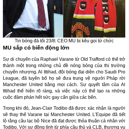
Tin bóng đá tối 23/8: CEO MU bị kêu gọi từ chức
MU sắp có biến động lớn
Sự di chuyển của Raphael Varane từ Old Trafford có thể trở
thành một trong những chủ đề nóng bỏng của thị trường
chuyển nhượng. Al Ittihad, đội bóng đại diện cho Saudi Pro
League, đã tuyên bố họ sẽ đưa trung vệ người Pháp rời
Manchester United bằng mọi cách. Sự quyết tâm của Al
Ittihad thể hiện rõ ràng, và việc này có thể tạo ra những
cuộc đàm phán hết sức gay cấn giữa các bên.
Trong khi đó, Jean-Clair Todibo đã được xác nhận là người
sẽ thay thế Varane tại Manchester United. L’Equipe đã tiết
lộ rằng câu lạc bộ Nice đã đạt được thỏa thuận cá nhân với
Todibo. Với sự đồng tình từ phía cầu thủ và CLB, thương vụ