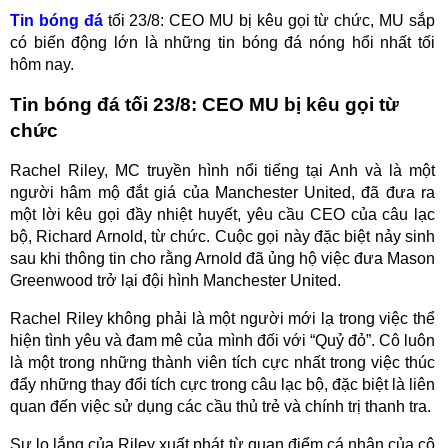
Tin bóng đá
tối 23/8: CEO MU bị kêu gọi từ chức, MU sắp
có biến động lớn là những tin bóng đá nóng hổi nhất tối
hôm nay.
Tin bóng đá tối 23/8: CEO MU bị kêu gọi từ
chức
Rachel Riley, MC truyền hình nổi tiếng tại Anh và là một
người hâm mộ đắt giá của Manchester United, đã đưa ra
một lời kêu gọi đầy nhiệt huyết, yêu cầu CEO của câu lạc
bộ, Richard Arnold, từ chức. Cuộc gọi này đặc biệt nảy sinh
sau khi thông tin cho rằng Arnold đã ủng hộ việc đưa Mason
Greenwood trở lại đội hình Manchester United.
Rachel Riley không phải là một người mới lạ trong việc thể
hiện tình yêu và đam mê của mình đối với “Quỷ đỏ”. Cô luôn
là một trong những thành viên tích cực nhất trong việc thúc
đẩy những thay đổi tích cực trong câu lạc bộ, đặc biệt là liên
quan đến việc sử dụng các cầu thủ trẻ và chính trị thanh tra.
Sự lo lắng của Riley xuất phát từ quan điểm cá nhân của cô