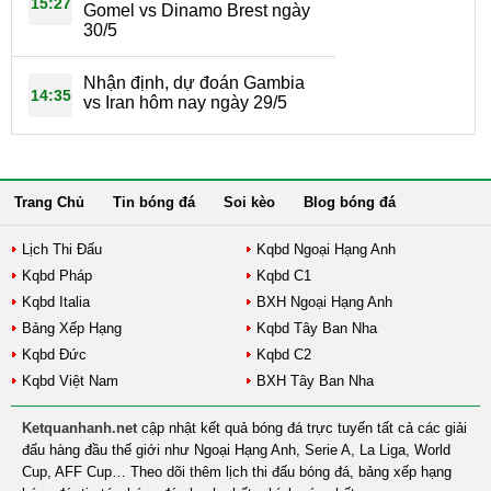
15:27
Gomel vs Dinamo Brest ngày
30/5
Nhận định, dự đoán Gambia
14:35
vs Iran hôm nay ngày 29/5
Trang Chủ
Tin bóng đá
Soi kèo
Blog bóng đá
Lịch Thi Đấu
Kqbd Ngoại Hạng Anh
Kqbd Pháp
Kqbd C1
Kqbd Italia
BXH Ngoại Hạng Anh
Bảng Xếp Hạng
Kqbd Tây Ban Nha
Kqbd Đức
Kqbd C2
Kqbd Việt Nam
BXH Tây Ban Nha
Ketquanhanh.net
cập nhật kết quả bóng đá trực tuyến tất cả các giải
đấu hàng đầu thế giới như Ngoại Hạng Anh, Serie A, La Liga, World
Cup, AFF Cup… Theo dõi thêm lịch thi đấu bóng đá, bảng xếp hạng